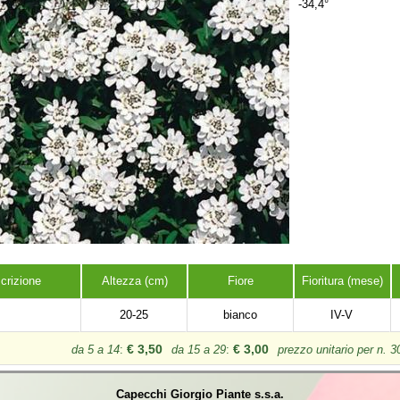
-34,4°
crizione
Altezza (cm)
Fiore
Fioritura (mese)
20-25
bianco
IV-V
€ 3,50
€ 3,00
da 5 a 14
:
da 15 a 29
:
prezzo unitario per n. 3
Capecchi Giorgio Piante s.s.a.