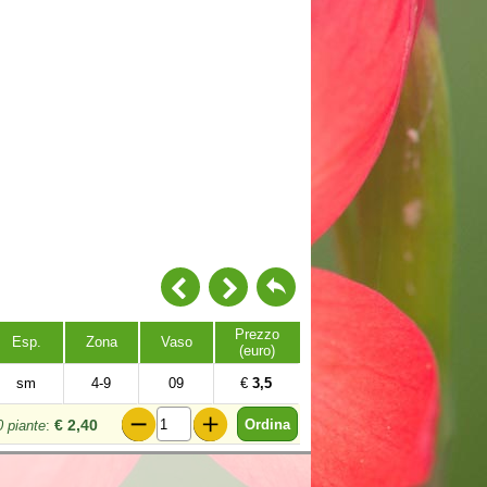
Prezzo
Esp.
Zona
Vaso
(euro)
sm
4-9
09
€
3,5
€ 2,40
0 piante
: