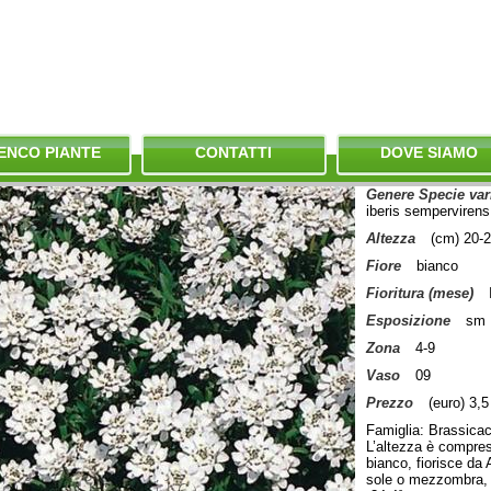
ENCO PIANTE
CONTATTI
DOVE SIAMO
Genere Specie var
iberis sempervirens
Altezza
(cm) 20-
Fiore
bianco
Fioritura (mese)
Esposizione
sm
Zona
4-9
Vaso
09
Prezzo
(euro) 3,5
Famiglia: Brassicac
L’altezza è compresa
bianco, fiorisce da
sole o mezzombra, 