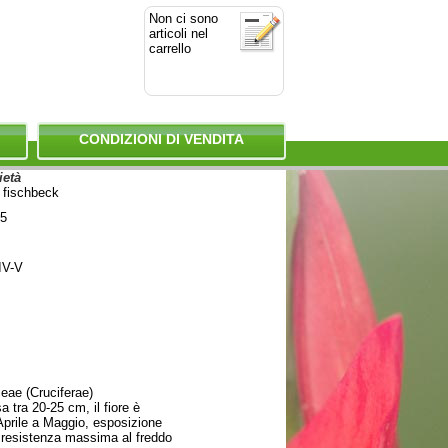
Non ci sono
articoli nel
carrello
CONDIZIONI DI VENDITA
ietà
 fischbeck
25
IV-V
eae (Cruciferae)
 tra 20-25 cm, il fiore è
 Aprile a Maggio, esposizione
resistenza massima al freddo