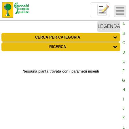
A
B
CERCA PER CATEGORIA
C
RICERCA
D
E
F
Nessuna pianta trovata con i parametri inseriti
G
H
I
J
K
L