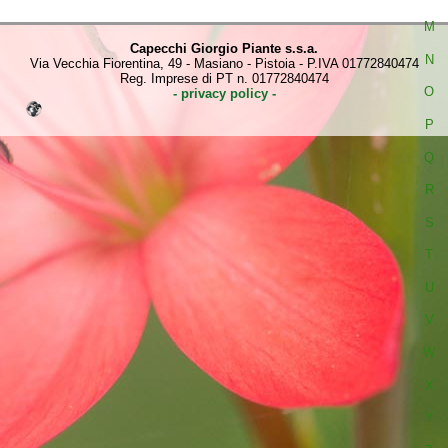
M
Capecchi Giorgio Piante s.s.a.
N
Via Vecchia Fiorentina, 49 - Masiano - Pistoia - P.IVA 01772840474
Reg. Imprese di PT n. 01772840474
O
- privacy policy -
P
Q
R
S
T
U
V
W
X
Y