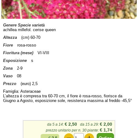
Genere Specie varietà
achillea millefol. cerise queen
Altezza
(cm) 60-70
Fiore
rosa-rosso
Fioritura (mese)
VI-VIII
Esposizione
s
Zona
2-9
Vaso
08
Prezzo
(euro) 2,5
Famiglia: Asteraceae
L’altezza è compresa tra 60-70 cm, il fiore è rosa-rosso, fiorisce da
Giugno a Agosto, esposizione sole, resistenza massima al freddo -45,5°
€ 2,50
€ 2,00
da 5 a 14
:
da 15 a 29
:
€ 1,74
prezzo unitario per n. 30 piante
: