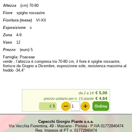
Altezza
(cm) 70-80
Fiore
spighe rossastre
Fioritura (mese)
VI-XII
Esposizione
s
Zona
4-9
Vaso
12
Prezzo
(euro) 5
Famiglia: Poaceae
verde , l’altezza è compresa tra 70-80 cm, il fiore è spighe rossastre,
fiorisce da Giugno a Dicembre, esposizione sole, resistenza massima al
freddo -34,4°
€ 5,00
da 2 a 14
:
€ 4,64
prezzo unitario per n. 15 piante
:
€
5
Capecchi Giorgio Piante s.s.a.
Via Vecchia Fiorentina, 49 - Masiano - Pistoia - P.IVA 01772840474
Reg. Imprese di PT n. 01772840474