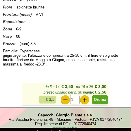
Fiore
spighette brunite
Fioritura (mese)
V-VI
Esposizione
s
Zona
6-9
Vaso
08
Prezzo
(euro) 3,5
Famiglia: Cyperaceae
grigio argento, l’altezza è compresa tra 25-30 cm, il fiore è spighette
brunite, fiorisce da Maggio a Giugno, esposizione sole, resistenza
massima al freddo -23,3°
€ 3,50
€ 3,00
da 5 a 14
:
da 15 a 29
:
€ 2,58
prezzo unitario per n. 30 piante
:
€
3,5
Capecchi Giorgio Piante s.s.a.
Via Vecchia Fiorentina, 49 - Masiano - Pistoia - P.IVA 01772840474
Reg. Imprese di PT n. 01772840474
- privacy policy -