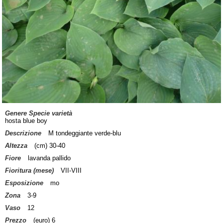
Genere Specie varietà
hosta blue boy
Descrizione
M tondeggiante verde-blu
Altezza
(cm) 30-40
Fiore
lavanda pallido
Fioritura (mese)
VII-VIII
Esposizione
mo
Zona
3-9
Vaso
12
Prezzo
(euro) 6